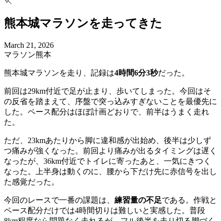
🏃
熊本城マラソンを走ってきた
March 21, 2026
マラソン
熊本
熊本城マラソンを走り、記録は
4時間6分3秒
だった。
前回は29km付近で足が止まり、歩いてしまった。今回はそ
の反省を踏まえて、序盤で突っ込みすぎないことを最優先に
した。ペース配分はほぼ計画どおりで、前半はうまく走れ
た。
ただ、23kmあたりから脚に違和感が出始め、後半は少しず
つ痛みが強くなった。前回より痛みが出るタイミングは遅く
なったが、36km付近でトイレに寄ったあと、一気にきつく
なった。上半身は動くのに、腰から下だけ先に赤信号を出し
た感覚だった。
今回のレースで一番の課題は、
練習量の不足
である。作戦と
ペース配分だけでは4時間切りは難しいと実感した。普段
8km程度なら問題なく走れるが、フル後半を走り切る脚づく