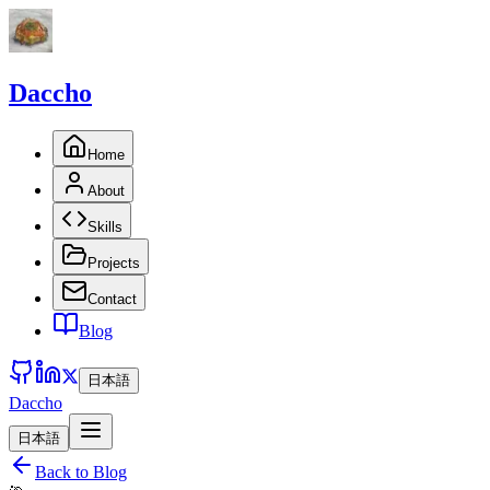
Daccho
Home
About
Skills
Projects
Contact
Blog
日本語
Daccho
日本語
Back to Blog